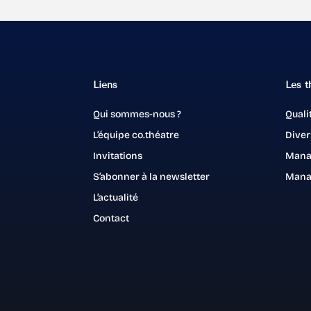
H
f
b
Liens
Les t
h
l
Qui sommes-nous ?
Quali
L’équipe co.théatre
Diver
Invitations
Mana
S’abonner à la newsletter
Mana
L’actualité
Contact