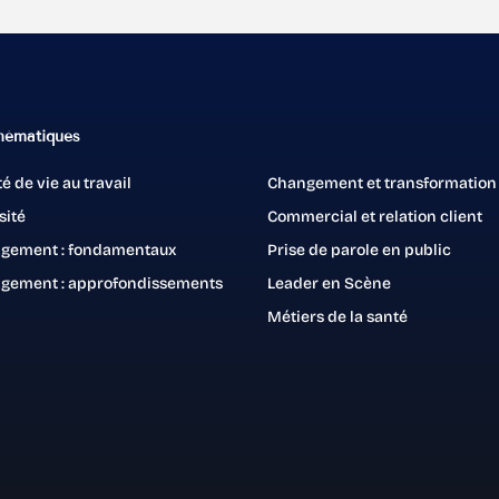
sout
élène Deregnier, autrice, comédienne et
ormatrice, propose un format entre team
David F
uilding et murder party pour sensibiliser au
public à
hématiques
andicap en entreprise de manière ludique :
Virginie Villard
tension
e théâtre d’investigation.
té de vie au travail
Changement et transformation
aidant e
à s’expr
sité
Commercial et relation client
gement : fondamentaux
Prise de parole en public
Lire l’article !
gement : approfondissements
Leader en Scène
Métiers de la santé