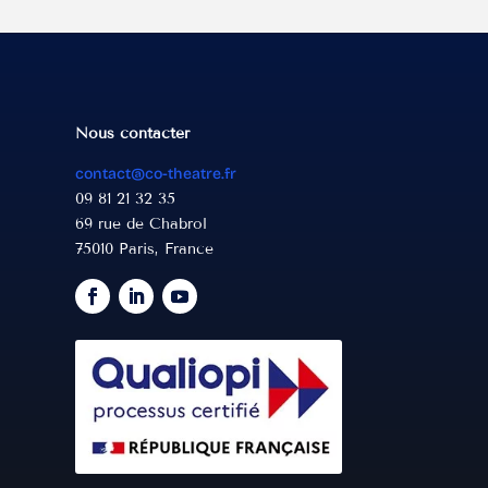
enir au travail
riszman, auteur et formateur, aide le
 identifier les contraintes et
Nous contacter
s qui pèsent sur le salarié proche
contact@co-theatre.fr
t invite l’auditoire et son entreprise
09 81 21 32 35
imer sur le sujet, grâce au théâtre.
69 rue de Chabrol
75010 Paris, France
Lire l’article !