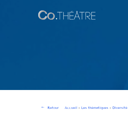
Retour
Accueil
»
Les thématiques
»
Diversité