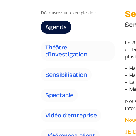
Se
Découvrez un exemple de :
Sem
Agenda
La
S
Théâtre
coll
d’investigation
plus
• Ha
Sensibilisation
• Ha
• La
• Ma
Spectacle
Nous
inte
Vidéo d’entreprise
Nou
JE 
Références client