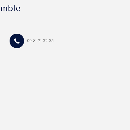
emble
prise et les propositions de solutions
09 81 21 32 35
rès des salariés et des entreprises.»
riés aidants : les
prendre par le
tre d’entreprise
 pouvoir les