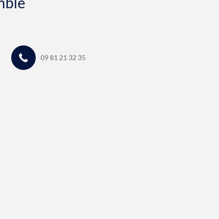
mble
09 81 21 32 35