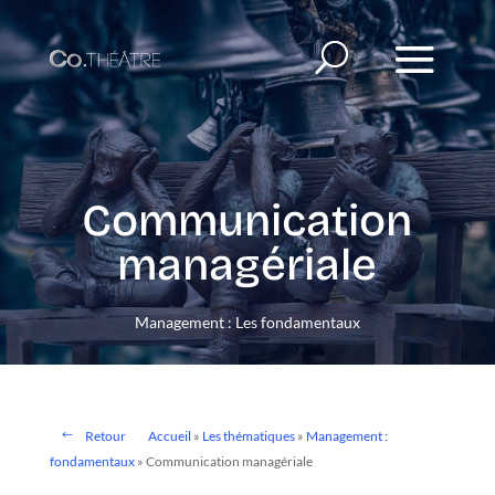
Communication
managériale
Management : Les fondamentaux
Retour
Accueil
»
Les thématiques
»
Management :
fondamentaux
»
Communication managériale