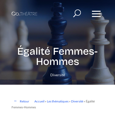
Égalité Femmes-
Hommes
Diversité
Retour
Accueil
»
Les thématiques
»
Diversité
»
Égalité
Femmes-Hommes