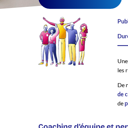
Publ
Dur
Un
les 
De n
de 
de
p
Coaching d’équipe et pe