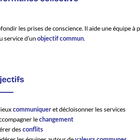
ondir les prises de conscience. Il aide une équipe à
au service d’un
objectif commun
.
jectifs
ieux
communiquer
et décloisonner les services
ccompagner le
changement
érer des
conflits
édérer les équipes autour de
valeurs communes