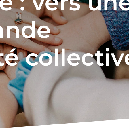
e : vers un
ande
té collectiv