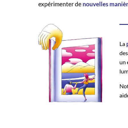
expérimenter de
nouvelles maniè
La
des
un 
lum
Not
aid