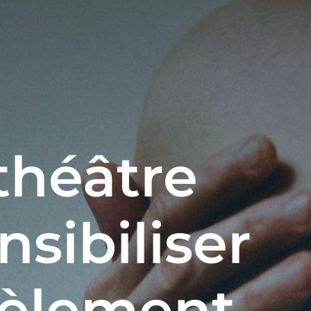
 théâtre
nsibiliser
cèlement