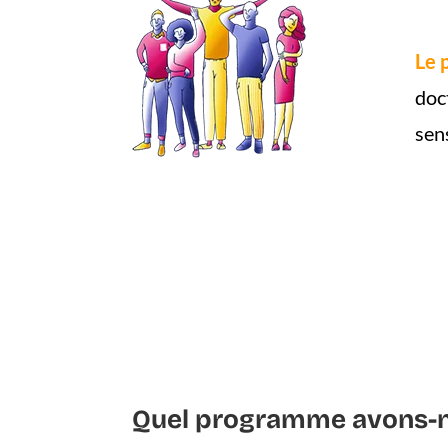
Le 
doc
sens
Quel programme avons-n