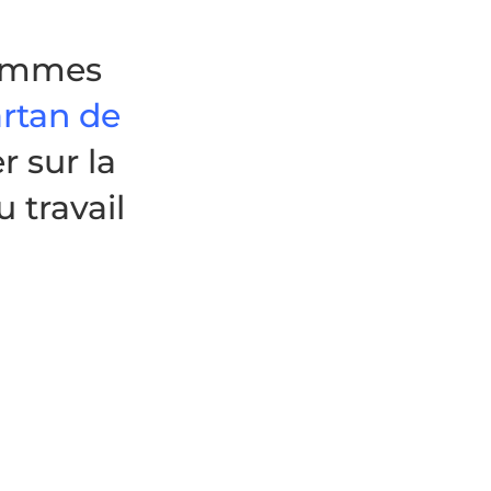
sommes
artan de
er sur la
 travail