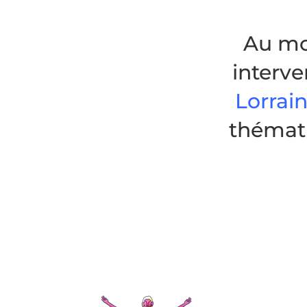
Au mo
interve
Lorrai
thémati