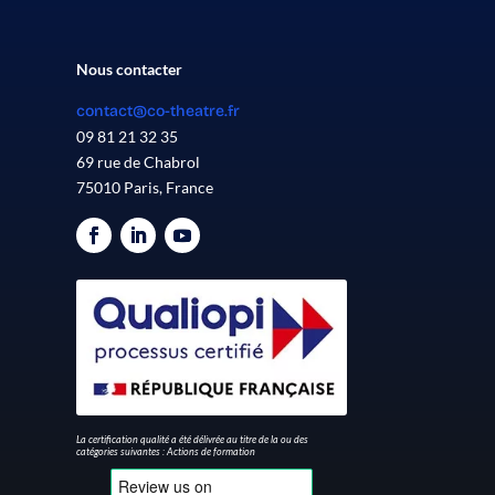
Nous contacter
contact@co-theatre.fr
09 81 21 32 35
69 rue de Chabrol
75010 Paris, France
La certification qualité a été délivrée au titre de la ou des
catégories suivantes : Actions de formation