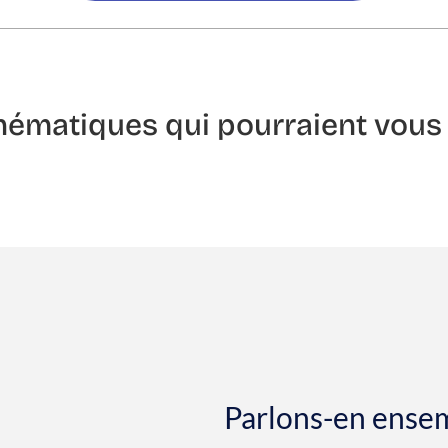
thématiques qui pourraient vous 
allenge :
ution :
Parlons-en ense