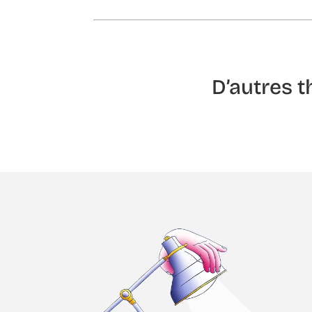
D’autres 
Le ch
La sol