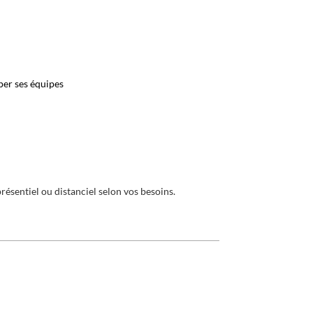
per ses équipes
ésentiel ou distanciel selon vos besoins.