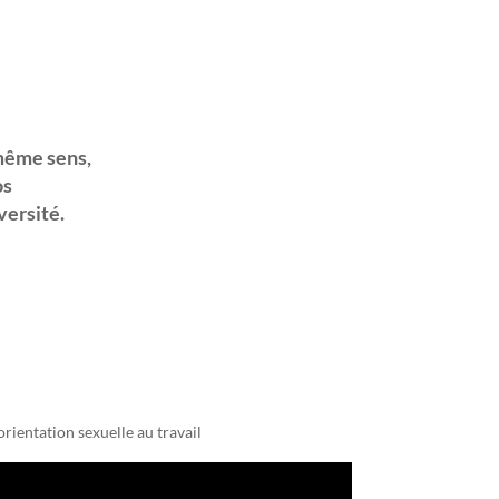
 même sens,
os
versité.
rientation sexuelle au travail