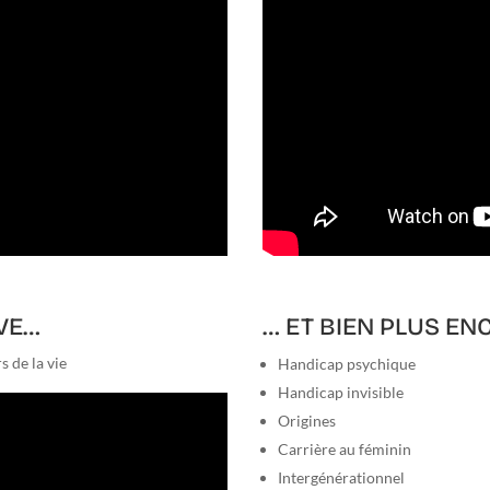
VE…
… ET BIEN PLUS EN
s de la vie
Handicap psychique
Handicap invisible
Origines
Carrière au féminin
Intergénérationnel