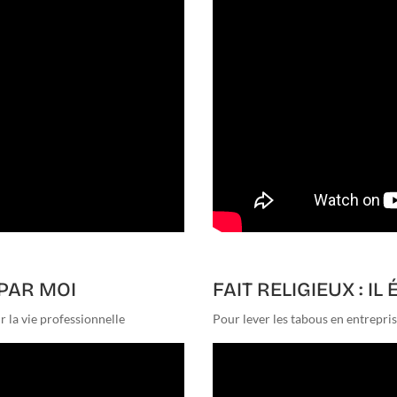
 PAR MOI
FAIT RELIGIEUX : IL
r la vie professionnelle
Pour lever les tabous en entrepri