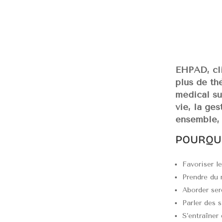
EHPAD, cli
plus de th
médical sur
vie, la ges
ensemble, 
POURQUO
Favoriser l
Prendre du 
Aborder ser
Parler des 
S’entraîner