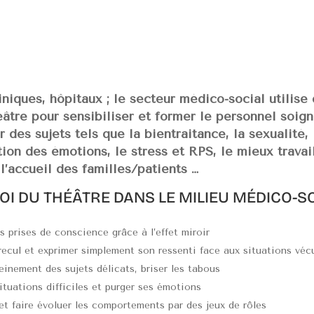
niques, hôpitaux ; le secteur médico-social utilise
éâtre pour sensibiliser et former le personnel soign
 des sujets tels que la bientraitance, la sexualité, 
tion des émotions, le stress et RPS, le mieux travai
l’accueil des familles/patients …
I DU THÉÂTRE DANS LE MILIEU MÉDICO-SO
es prises de conscience grâce à l’effet miroir
recul et exprimer simplement son ressenti face aux situations véc
einement des sujets délicats, briser les tabous
situations difficiles et purger ses émotions
 et faire évoluer les comportements par des jeux de rôles