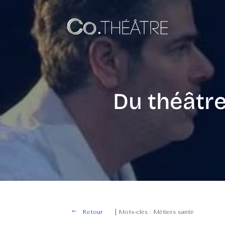
Du théâtr
Retour
| Mots-clés : Métiers santé