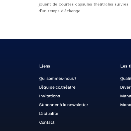
jouent de courtes capsules théâtrales suivies
d’un temps d’échange
Liens
Les 
Qui sommes-nous ?
Quali
L’équipe co.théatre
Diver
Invitations
Mana
S’abonner à la newsletter
Mana
L’actualité
Contact