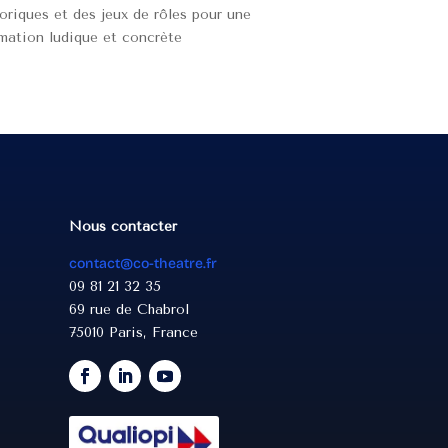
oriques et des jeux de rôles pour une
mation ludique et concrète
Nous contacter
contact@co-theatre.fr
09 81 21 32 35
69 rue de Chabrol
75010 Paris, France