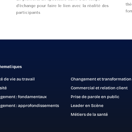
thé
d’échange pour faire le lien avec la réalité des
for
participants
thématiques
té de vie au travail
Changement et transformation
sité
Commercial et relation client
gement : fondamentaux
Prise de parole en public
gement : approfondissements
Leader en Scène
Métiers de la santé