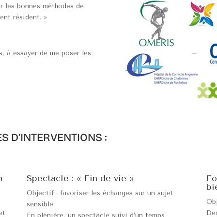
ser les bonnes méthodes de
nt résident. »
s, à essayer de me poser les
»
S D’INTERVENTIONS :
n
Spectacle : « Fin de vie »
Fo
bi
Objectif : favoriser les échanges sur un sujet
Obj
sensible
et
Des
En plénière, un spectacle suivi d’un temps