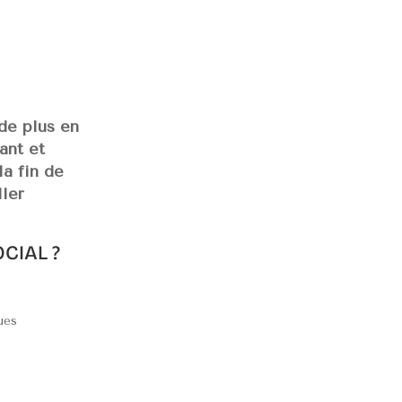
 de plus en
ant et
la fin de
ller
CIAL ?
ues